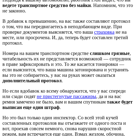
ведете транспортное средство без майки
. Напомним, что это
не законно.
В добавок к превышению, на вас также составляют протокол
о том, что вы передвигаетесь в неподобающем виде. При
проверке документов выясняется, что ваша
страховка
не на
месте, или просрочена. И, да, теперь будет составлен третий
протокол.
Номера на вашем транспортном средстве
слишком грязные
,
читабельность их не представляется возможной — сотрудник
в праве зафиксировать и это. То же касается тонировки —
если выяснится, что ваша машина затонирована и устранять
вы это не собираетесь, у вас на руках может оказаться
дополнительный протокол
.
Но если вдобавок ко всему обнаружится, что у вас спереди
или сзади сидят
не пристегнутые пассажиры
, да и на вас
ремня замечено не было, вам и вашим спутникам
также будет
выписан еще один штраф
.
Но это был только один инспектор. Со всей этой кучей
составленных протоколов вы отъезжаете от одного поста и
вот, проехав совсем немного, снова нарушив скоростной
режим, вам встречается еще один. Взмах жезлом, обочина,