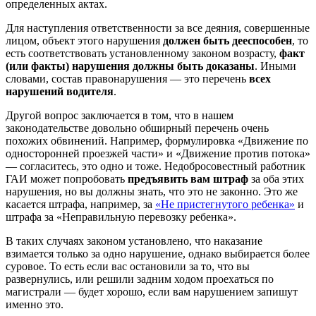
определенных актах.
Для наступления ответственности за все деяния, совершенные
лицом, объект этого нарушения
должен быть дееспособен
, то
есть соответствовать установленному законом возрасту,
факт
(или факты) нарушения должны быть доказаны
. Иными
словами, состав правонарушения — это перечень
всех
нарушений водителя
.
Другой вопрос заключается в том, что в нашем
законодательстве довольно обширный перечень очень
похожих обвинений. Например, формулировка «Движение по
односторонней проезжей части» и «Движение против потока»
— согласитесь, это одно и тоже. Недобросовестный работник
ГАИ может попробовать
предъявить вам штраф
за оба этих
нарушения, но вы должны знать, что это не законно. Это же
касается штрафа, например, за
«Не пристегнутого ребенка»
и
штрафа за «Неправильную перевозку ребенка».
В таких случаях законом установлено, что наказание
взимается только за одно нарушение, однако выбирается более
суровое. То есть если вас остановили за то, что вы
развернулись, или решили задним ходом проехаться по
магистрали — будет хорошо, если вам нарушением запишут
именно это.