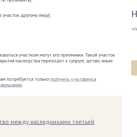
Н
 участок другому лицу);
Алена Демидова
Эксперт сайта
оваться участком могут его преемники. Такой участок
крытия наследства переходит к супруге, детям, иным
кам потребуется только
получить у нотариуса
завещанию
.
ство между наследниками третьей