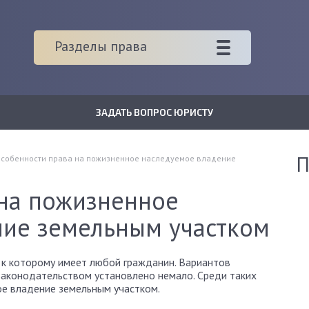
Разделы права
ЗАДАТЬ ВОПРОС ЮРИСТУ
П
собенности права на пожизненное наследуемое владение
 на пожизненное
ние земельным участком
п к которому имеет любой гражданин. Вариантов
законодательством установлено немало. Среди таких
ое владение земельным участком.