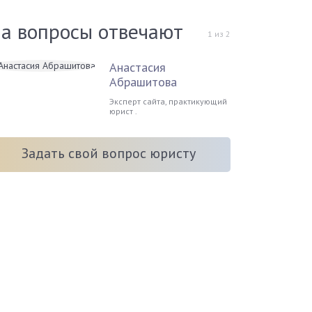
а вопросы отвечают
1
из
2
Анастасия
Абрашитова
Эксперт сайта, практикующий
юрист .
Задать свой вопрос юристу