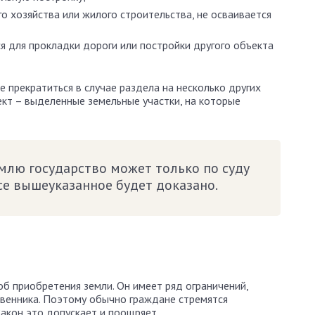
го хозяйства или жилого строительства, не осваивается
я для прокладки дороги или постройки другого объекта
 прекратиться в случае раздела на несколько других
ект – выделенные земельные участки, на которые
млю государство может только по суду
все вышеуказанное будет доказано.
б приобретения земли. Он имеет ряд ограничений,
венника. Поэтому обычно граждане стремятся
Закон это допускает и поощряет.