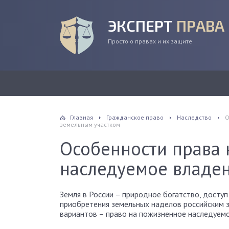
ЭКСПЕРТ
ПРАВА
Просто о правах и их защите
Главная
Гражданское право
Наследство
О
земельным участком
Особенности права
наследуемое владе
Земля в России – природное богатство, досту
приобретения земельных наделов российским 
вариантов – право на пожизненное наследуем