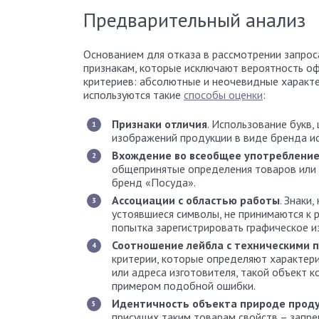
Предварительный анализ
Основанием для отказа в рассмотрении запрос
признакам, которые исключают вероятность оф
критериев: абсолютные и неочевидные характер
используются такие
способы оценки
:
Признаки отличия
. Использование букв,
изображений продукции в виде бренда ис
Вхождение во всеобщее употреблени
общепринятые определения товаров или у
бренд «Посуда».
Ассоциации с областью работы
. Знаки
устоявшиеся символы, не принимаются к 
попытка зарегистрировать графическое и
Соотношение лейбла с техническими 
критерии, которые определяют характери
или адреса изготовителя, такой объект 
примером подобной ошибки.
Идентичность объекта природе прод
присущих таким товарам свойств – запре