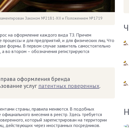
гламентирован Законом №2181-XII и Положением №1719
Ч
прос на оформление каждого вида ТЗ. Причем
процессы и для предприятий, и для физических лиц. Что
 две формы. В первом случае заявитель самостоятельно
 а во втором – обозначения регистрируются
а права оформления бренда
ьзование услуг
патентных поверенных
.
дентами страны, правила меняются. В подобных
Н
 официального внесения в реестр. Здесь требуется
поверенного, который зарегистрирован на территории
лиц, действующих через иностранных посредников.
Алена Демидова