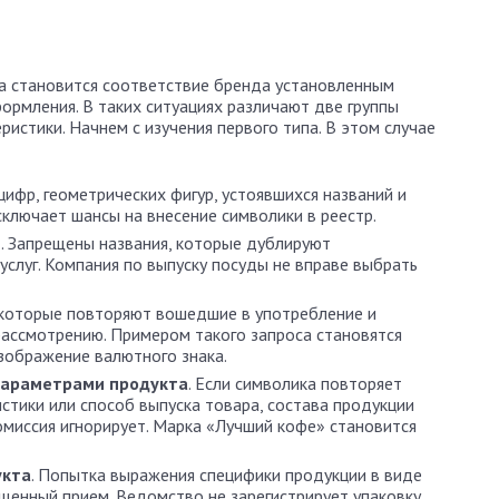
а становится соответствие бренда установленным
ормления. В таких ситуациях различают две группы
истики. Начнем с изучения первого типа. В этом случае
 цифр, геометрических фигур, устоявшихся названий и
ключает шансы на внесение символики в реестр.
е
. Запрещены названия, которые дублируют
слуг. Компания по выпуску посуды не вправе выбрать
, которые повторяют вошедшие в употребление и
рассмотрению. Примером такого запроса становятся
зображение валютного знака.
параметрами продукта
. Если символика повторяет
стики или способ выпуска товара, состава продукции
комиссия игнорирует. Марка «Лучший кофе» становится
укта
. Попытка выражения специфики продукции в виде
щенный прием. Ведомство не зарегистрирует упаковку