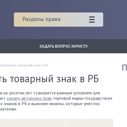
Разделы права
ЗАДАТЬ ВОПРОС ЮРИСТУ
П
трировать товарный знак в РБ
ь товарный знак в РБ
а на десятки лет становится важным условием для
руют
охрану авторских прав
торговой марки государством.
х знаков в РБ и выясним нюансы, которые уместно
мателям.