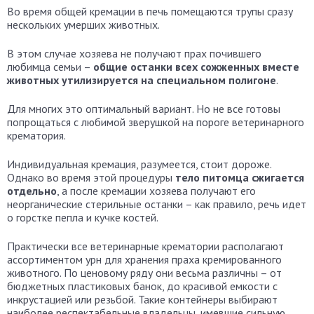
Во время общей кремации в печь помещаются трупы сразу
нескольких умерших животных.
В этом случае хозяева не получают прах почившего
любимца семьи –
общие останки всех сожженных вместе
животных утилизируется на специальном полигоне
.
Для многих это оптимальный вариант. Но не все готовы
попрощаться с любимой зверушкой на пороге ветеринарного
крематория.
Индивидуальная кремация, разумеется, стоит дороже.
Однако во время этой процедуры
тело питомца сжигается
отдельно
, а после кремации хозяева получают его
неорганические стерильные останки – как правило, речь идет
о горстке пепла и кучке костей.
Практически все ветеринарные крематории располагают
ассортиментом урн для хранения праха кремированного
животного. По ценовому ряду они весьма различны – от
бюджетных пластиковых банок, до красивой емкости с
инкрустацией или резьбой. Такие контейнеры выбирают
наиболее респектабельные владельцы, имевшие сильную