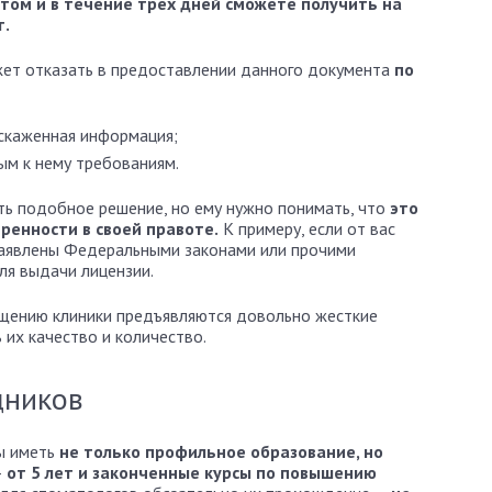
том и в течение трех дней сможете получить на
т.
ожет отказать в предоставлении данного документа
по
искаженная информация;
ым к нему требованиям.
ть подобное решение, но ему нужно понимать, что
это
еренности в своей правоте.
К примеру, если от вас
заявлены Федеральными законами или прочими
ля выдачи лицензии.
ещению клиники предъявляются довольно жесткие
их качество и количество.
дников
ы иметь
не только профильное образование, но
—
от 5 лет и законченные курсы по повышению