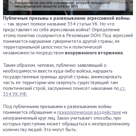
Публичные призывы к развязыванию агрессивной войны
– так звучит полное название 354 статьи УК. Но что
представляет из себя агрессивная война? Определение
этому понятию содержится в Резолюции ООН. Под агрессией
понимается нарушение суверенитета другой страны, ее
территориальной целостности и политической
независимости посредством
вооруженного вторжения
.
Таким образом, человек, публично заявляющий о
необходимости ввести куда-либо войска, нарушить
государственные границы другой страны, аннексировать
часть ее территории или свергнуть существующий там
политический строй, заслуженно понесет наказание по
ст.
354 УК РФ.
Под публичными призывами к развязыванию войны
понимается обращение и
психологическое воздействие
на
неограниченный круг лиц. Закон учитывает способы, при
которых преступник может обращаться к неопределенному
количеству людей. Это могут быть: