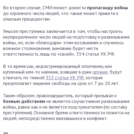
Во втором случае, СМИ может донести
пропаганду войны
до огромного числа людей, что также может привети к
опасным прецедентам.
Умысел преступника заключается в том, чтобы настроить
неопределенное число людей на подготовку и развязывание
войны, но, если «благодаря» этим воззваниям и случилось
военное столкновение, виновник будет нести
ответственность лишь по «своей», 354 статье УК РФ.
В то время как, индоктринированный ополченец или
купленный кем-то наемник, взявшие в руки
оружие
, будут
отвечать по тяжкой
353 статье УК РФ
, которая
предполагает лишение свободы на срок от 7 до 20 лет.
Таким образом, правонарушитель, который призывал к
боевым действиям
не является соучастником развязывания
войны, равно как и не является подстрекателем (по составу
преступления). Основное бремя ответственности ложится на
людей, непосредственно ввязавшихся в конфликт.