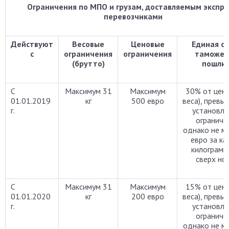
Ограничения по МПО и грузам, доставляемым экспре
перевозчиками
Действуют
Весовые
Ценовые
Единая с
с
ограничения
ограничения
таможен
(брутто)
пошли
С
Максимум 31
Максимум
30% от цены
01.01.2019
кг
500 евро
веса), прев
г.
установле
ограниче
однако не м
евро за к
килограмм
сверх но
С
Максимум 31
Максимум
15% от цены
01.01.2020
кг
200 евро
веса), прев
г.
установле
ограниче
однако не м