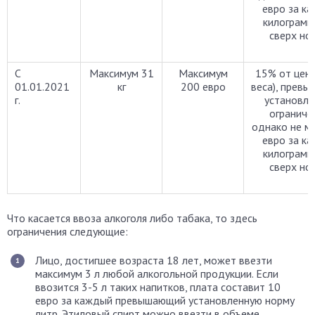
евро за к
килограмм
сверх но
С
Максимум 31
Максимум
15% от цены
01.01.2021
кг
200 евро
веса), прев
г.
установле
ограниче
однако не м
евро за к
килограмм
сверх но
Что касается ввоза алкоголя либо табака, то здесь
ограничения следующие:
Лицо, достигшее возраста 18 лет, может ввезти
максимум 3 л любой алкогольной продукции. Если
ввозится 3-5 л таких напитков, плата составит 10
евро за каждый превышающий установленную норму
литр. Этиловый спирт можно ввезти в объеме