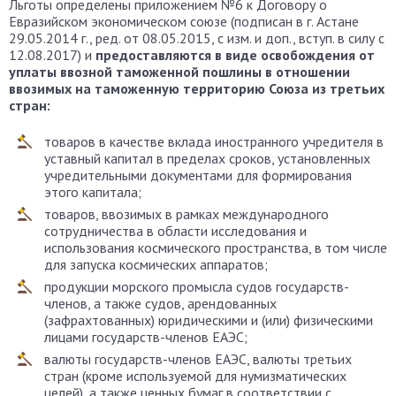
Льготы определены приложением №6 к Договору о
Евразийском экономическом союзе (подписан в г. Астане
29.05.2014 г., ред. от 08.05.2015, с изм. и доп., вступ. в силу с
12.08.2017) и
предоставляются в виде освобождения от
уплаты ввозной таможенной пошлины в отношении
ввозимых на таможенную территорию Союза из третьих
стран:
товаров в качестве вклада иностранного учредителя в
уставный капитал в пределах сроков, установленных
учредительными документами для формирования
этого капитала;
товаров, ввозимых в рамках международного
сотрудничества в области исследования и
использования космического пространства, в том числе
для запуска космических аппаратов;
продукции морского промысла судов государств-
членов, а также судов, арендованных
(зафрахтованных) юридическими и (или) физическими
лицами государств-членов ЕАЭС;
валюты государств-членов ЕАЭС, валюты третьих
стран (кроме используемой для нумизматических
целей), а также ценных бумаг в соответствии с