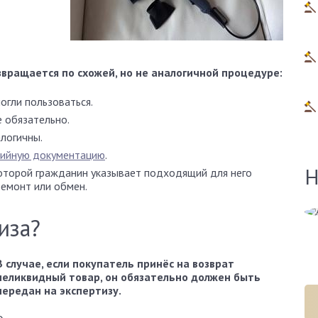
звращается по схожей, но не аналогичной процедуре:
огли пользоваться.
е обязательно.
логичны.
тийную документацию
.
Н
которой гражданин указывает подходящий для него
ремонт или обмен.
Алена Демидова
иза?
Эксперт сайта
В случае, если покупатель принёс на возврат
неликвидный товар, он обязательно должен быть
передан на экспертизу.