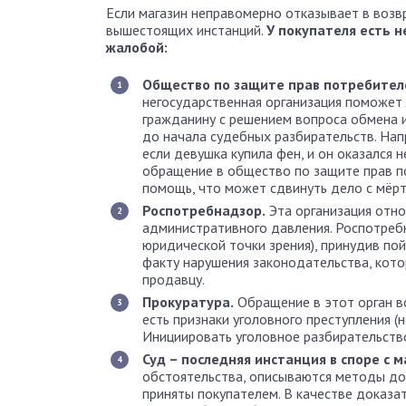
Если магазин неправомерно отказывает в возв
вышестоящих инстанций.
У покупателя есть н
жалобой:
Общество по защите прав потребител
негосударственная организация поможет
гражданину с решением вопроса обмена 
до начала судебных разбирательств. Нап
если девушка купила фен, и он оказался 
обращение в общество по защите прав п
помощь, что может сдвинуть дело с мёрт
Роспотребнадзор.
Эта организация отно
административного давления. Роспотребн
юридической точки зрения), принудив пой
факту нарушения законодательства, кот
продавцу.
Прокуратура.
Обращение в этот орган в
есть признаки уголовного преступления 
Инициировать уголовное разбирательство
Суд – последняя инстанция в споре с м
обстоятельства, описываются методы до
приняты покупателем. В качестве доказ