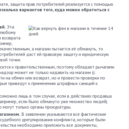
рате, защита прав потребителей реализуется с помощью
есколько вариантов того, куда можно обратиться с
ей.
Эта
 любому
и возврата
ример,
некачественным, а магазин пытается её обмануть, то
отребителей даст ей правовую защиту и юридическую
вой точки.
сится к правительственным, поэтому обладает рычагами
адзор может не только надавить на магазин (с
ти на обмен или возврат, но и провести проверки по
орые приведут к применению штрафных санкций к
озможно лишь в том случае, если в действиях продавца
(например, если было обмануто уже множество людей).
 могут только органы прокуратуры.
агазином.
В заявлении указываются все фактические
судебного урегулирования конфликта, которые были
ательства необходимо приложить все документы,