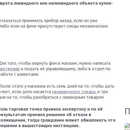
зврата ликвидного или неликвидного объекта купли-
отказаться принимать прибор назад, если он уже
, либо если на фене присутствуют следы механических
Для того, чтобы вернуть фен в магазин, нужно написать
претензию
и подать её управляющему, либо в отдел по
работе с клиентами.
После этого у магазина есть семь дней на то, чтобы дать
ответ, если дело касается
неликвидного товара
, и три
дня на то, чтобы разобраться с ликвидным товаром.
П
Если торговая точка провела экспертизу и по её
результатам приняла решение об отказе в
возмещении, тогда гражданин может обжаловать это
решение в вышестоящих инстанциях.